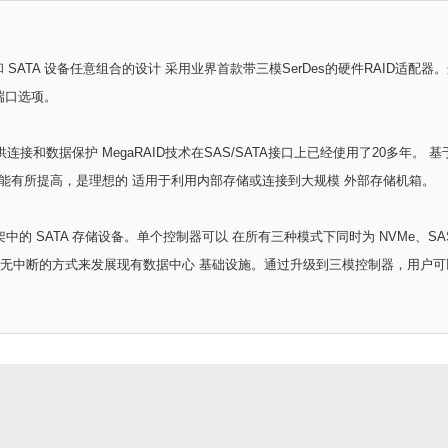
 SATA 设备任意组合的设计 采用业界首款带三模SerDes的硬件RAID适配器。这 M
式端口选项。
数据保护 MegaRAID技术在SAS/SATA接口上已经使用了20多年。 基于双核 SAS
比，性能有所提高，是理想的 适用于利用内部存储或连接到大规模 外部存储机箱。
托架中的 SATA 存储设备。单个控制器可以 在所有三种模式下同时为 NVMe、S
断的方式来发展现有数据中心 基础设施。通过升级到三模控制器，用户可以扩展 