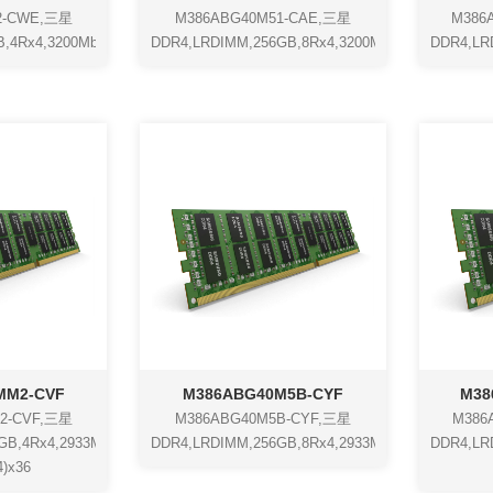
2-CWE,三星
M386ABG40M51-CAE,三星
M386
4Rx4,3200Mbps,1.2V,288(DDP4Gx4)x36
DDR4,LRDIMM,256GB,8Rx4,3200Mbps1.2V,288(4H3
DDR4,LR
MM2-CVF
M386ABG40M5B-CYF
M38
2-CVF,三星
M386ABG40M5B-CYF,三星
M386
B,4Rx4,2933Mbps,1.2V,288,
DDR4,LRDIMM,256GB,8Rx4,2933Mbps,1.2V,288(4H
DDR4,LRD
)x36