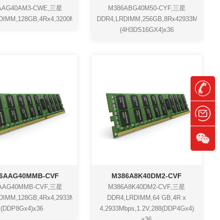
AAG40AM3-CWE,三星
M386ABG40M50-CYF,三星
DS16Gx4)x36
DIMM,128GB,4Rx4,3200Mbps,1.2V,288(DDP8Gx4)x36
DDR4,LRDIMM,256GB,8Rx42933Mbps,1.2V
(4H3DS16GX4)x36
6AAG40MMB-CVF
M386A8K40DM2-CVF
AAG40MMB-CVF,三星
M386A8K40DM2-CVF,三星
3DS16Gx4)x36
IMM,128GB,4Rx4,2933Mbps,1.2V,288,
DDR4,LRDIMM,64 GB,4R x
(DDP8Gx4)x36
4,2933Mbps,1.2V,288(DDP4Gx4)
x36