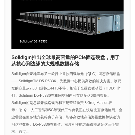
Solidigm推出全球最高容量的PCIe固态硬盘，用于
从核心到边缘的大规模数据存储
Solidigm自豪地宣布又一款行业首款四级单元（QLC）固态存储硬盘
——SolidigmTM D5-P5336，为数据中心提供高效的解决方案。该硬
盘的容量从7.68TB到61.44TB不等，相较于全硬盘驱动器（HDD）阵
列，Solidigm D5-P5336在相同空间内可存储多达6倍的数据。
Solidigm的副总裁兼战略规划和市场营销负责人Greg Matson表
示：“如今，人工智能和5G等现代工作负载正在快速改变存储格局。企
业需要在更多地方获得廉价存储，能够高效地存储海量数据并快速访
问这些数据。D5-P5336在价值、密度和性能方面都能满足这三个需
求。通过...