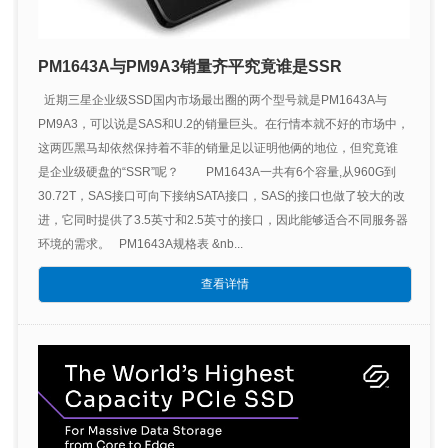
PM1643A与PM9A3销量齐平究竟谁是SSR
近期三星企业级SSD国内市场最出圈的两个型号就是PM1643A与
PM9A3，可以说是SAS和U.2的销量巨头。在行情本就不好的市场中，
这两匹黑马却依然保持着不菲的销量足以证明他俩的地位，但究竟谁
是企业级硬盘的“SSR”呢？ PM1643A一共有6个容量,从960G到
30.72T，SAS接口可向下接纳SATA接口，SAS的接口也做了较大的改
进，它同时提供了3.5英寸和2.5英寸的接口，因此能够适合不同服务器
环境的需求。 PM1643A规格表 &nb...
查看详情