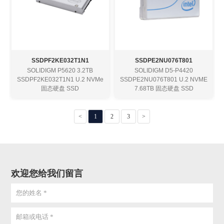
SSDPF2KE032T1N1
SSDPE2NU076T801
SOLIDIGM P5620 3.2TB
SOLIDIGM D5-P4420
SSDPF2KE032T1N1 U.2 NVMe
SSDPE2NU076T801 U.2 NVME
固态硬盘 SSD
7.68TB 固态硬盘 SSD
<
1
2
3
>
欢迎您给我们留言