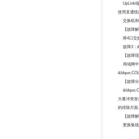
UpLin
使用直通线
交换机和集
【故障解
将4口交换
故障3：&l
【故障现
局域网中计
&ldquo;
【故障分
&ldquo;
大量冲突发
的排除方面
【故障解
更换集线