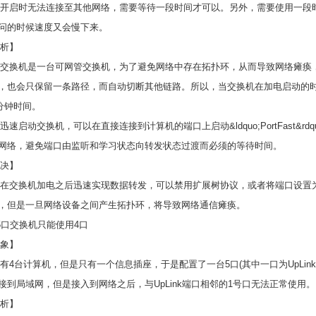
启时无法连接至其他网络，需要等待一段时间才可以。另外，需要使用一段
问的时候速度又会慢下来。
析】
换机是一台可网管交换机，为了避免网络中存在拓扑环，从而导致网络瘫痪
，也会只保留一条路径，而自动切断其他链路。所以，当交换机在加电启动的
5分钟时间。
启动交换机，可以在直接连接到计算机的端口上启动&ldquo;PortFast&
网络，避免端口由监听和学习状态向转发状态过渡而必须的等待时间。
决】
交换机加电之后迅速实现数据转发，可以禁用扩展树协议，或者将端口设置为Po
，但是一旦网络设备之间产生拓扑环，将导致网络通信瘫痪。
口交换机只能使用4口
象】
4台计算机，但是只有一个信息插座，于是配置了一台5口(其中一口为UpLink端
接到局域网，但是接入到网络之后，与UpLink端口相邻的1号口无法正常使用。
析】