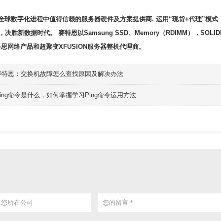
全球数字化进程中值得信赖的
服务器硬件
及方案提供商. 运用“现货+代理”
决胜新数据时代。 赛特恩以Samsung SSD、Memory（RDIMM），SOLI
迈络思⽹络产品和超聚变XFUSION服务器整机代理商。
赛特恩：交换机故障怎么查找原因及解决办法
Ping命令是什么，如何掌握学习Ping命令运用方法