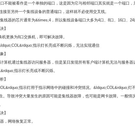
k端口不能被看作是一个单独的端口，这是因为它与相邻端口其实就是一个端口，只
连接至另外一个集线设备的普通端口，这样就不必使用交叉线。
线器的芯片通常为&times;4，所以集线设备端口大多为4口、8口、16口、
决】
机更换为8口交换机，即可解决故障。
dquo;COL&rdquo;指示灯长亮或不断闪烁，无法实现通信
象】
算机通过集线器访问服务器，但是某日发现所有客户端计算机无法与服务器进行
COL&rdquo;指示灯长亮或不断闪烁。
析】
COL&rdquo;指示灯用于指示网络中的碰撞和冲突情况。&ldquo;COL&rdquo;
生。导致冲突大量发生的原因可能是集线器故障，也可能是网卡故障。一般情
。
决】
器，网络恢复正常。