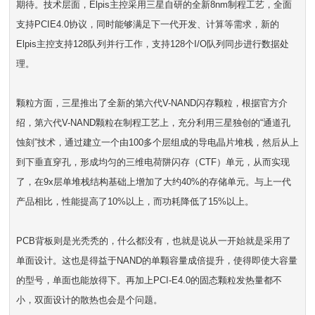
期待。技术层面，Elpis主控采用三星自研的全新8nm制程工艺，全面
支持PCIE4.0协议，同时能够满足下一代开发、计算等需求，新的
Elpis主控支持128队列并行工作，支持128个I/O队列同步进行数据处
理。
颗粒方面，三星推出了全新的第六代V-NAND闪存颗粒，根据官方介
绍，第六代V-NAND颗粒在制程工艺上，充分利用三星独创的“通道孔
蚀刻”技术，通过建立一个由100多个层组成的导电晶片堆栈，然后从上
到下垂直穿孔，形成均匀的三维电荷阱闪存（CTF）单元，从而实现
了，在9x层单堆栈结构基础上增加了大约40%的存储单元。与上一代
产品相比，性能提高了10%以上，而功耗降低了15%以上。
PCB背板则是光秃秃的，什么都没有，也就是说从一开始就是采用了
单面设计。这也是得益于NAND的单颗容量成倍提升，使得即使大容量
的型号，单面也能放得下。再加上PCI-E4.0的固态颗粒发热量都不
小，双面设计的散热也会是个问题。