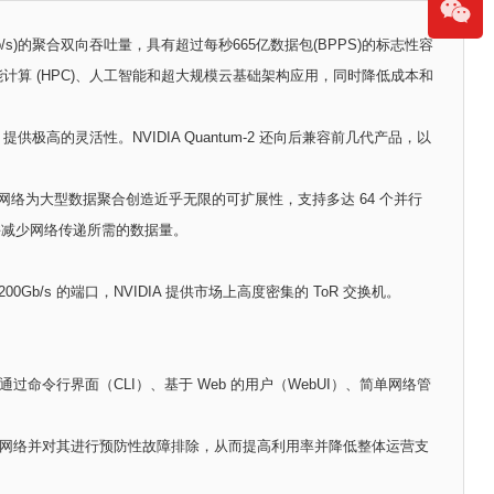
比特 (Tb/s)的聚合双向吞吐量，具有超过每秒665亿数据包(BPPS)的标志性容
足高性能计算 (HPC)、人工智能和超大规模云基础架构应用，同时降低成本和
等多种拓扑，提供极高的灵活性。NVIDIA Quantum-2 还向后兼容前几代产品，以
3 通过可扩展网络为大型数据聚合创造近乎无限的可扩展性，支持多达 64 个并行
时并减少网络传递所需的数据量。
00Gb/s 的端口，NVIDIA 提供市场上高度密集的 ToR 交换机。
以通过命令行界面（CLI）、基于 Web 的用户（WebUI）、简单网络管
数据中心网络并对其进行预防性故障排除，从而提高利用率并降低整体运营支