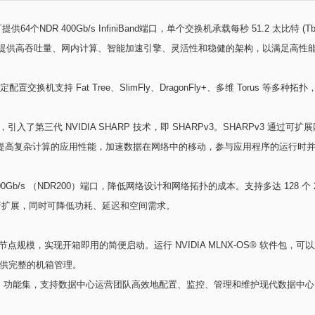
提供64个NDR 400Gb/s InfiniBand端口，单个交换机承载每秒 51.2 太
的 NDR 技术，可提供高吞吐量、网内计算、智能加速引擎、灵活性和稳健的架构，以满
nd 固定配置交换机支持 Fat Tree、SlimFly、DragonFly+、多维 Torus 
术进行了扩展，引入了第三代 NVIDIA SHARP 技术，即 SHARPv3。SHARPv
 可显著提高复杂计算的应用性能，加速数据在网络中的移动，参与应用程序的运行
0Gb/s （NDR200）端口，降低网络设计和网络拓扑的成本。支持多达 128 个 2
拓扑进行扩展，同时可降低功耗、延迟和空间需求。
个节点规模，实现开箱即用的简便启动。运行 NVIDIA MLNX-OS® 软件包，可
等接口提供完整的机箱管理。
M （UFM®）功能集，支持数据中心运营团队高效地配置、监控、管理和维护现代