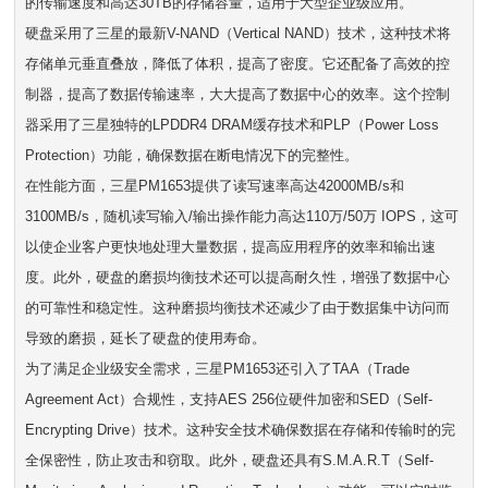
的传输速度和高达30TB的存储容量，适用于大型企业级应用。
硬盘采用了三星的最新V-NAND（Vertical NAND）技术，这种技术将
存储单元垂直叠放，降低了体积，提高了密度。它还配备了高效的控
制器，提高了数据传输速率，大大提高了数据中心的效率。这个控制
器采用了三星独特的LPDDR4 DRAM缓存技术和PLP（Power Loss
Protection）功能，确保数据在断电情况下的完整性。
在性能方面，三星PM1653提供了读写速率高达42000MB/s和
3100MB/s，随机读写输入/输出操作能力高达110万/50万 IOPS，这可
以使企业客户更快地处理大量数据，提高应用程序的效率和输出速
度。此外，硬盘的磨损均衡技术还可以提高耐久性，增强了数据中心
的可靠性和稳定性。这种磨损均衡技术还减少了由于数据集中访问而
导致的磨损，延长了硬盘的使用寿命。
为了满足企业级安全需求，三星PM1653还引入了TAA（Trade
Agreement Act）合规性，支持AES 256位硬件加密和SED（Self-
Encrypting Drive）技术。这种安全技术确保数据在存储和传输时的完
全保密性，防止攻击和窃取。此外，硬盘还具有S.M.A.R.T（Self-